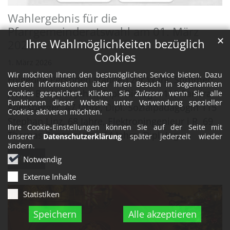
Wahlergebnis für die
Pfarrgemeinderatswahl am 01. März
✕
Ihre Wahlmöglichkeiten bezüglich
2026
Cookies
1. März 2026
Wir möchten Ihnen den bestmöglichen Service bieten. Dazu
Folgende Personen standen zur Wahl: Stimmen
werden Informationen über Ihren Besuch in sogenannten
Judith Bach, 44 Jahre, Dipl. Biologin 115 Sandra
Cookies gespeichert. Klicken Sie
Zulassen
wenn Sie alle
Funktionen dieser Website unter Verwendung spezieller
Ebersberger, 47 Jahre, Dipl. Sozialpädagogin 115
Cookies aktiveren möchten.
Stephan Linz, 68 Jahre, Elektroningenieur i.R. 69
Ihre Cookie-Einstellungen können Sie auf der Seite mit
Thomas Rentmeister, 64 Jahre, Dipl. Ing. ...
unserer
Datenschutzerklärung
später jederzeit wieder
ändern.
Mehr
Notwendig
Externe Inhalte
Statistiken
Speichern
Alle akzeptieren