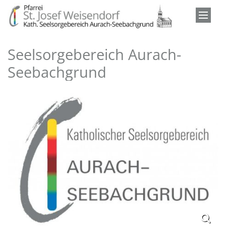
Zum Inhalt springen
Seelsorgebereich Aurach-
Seebachgrund