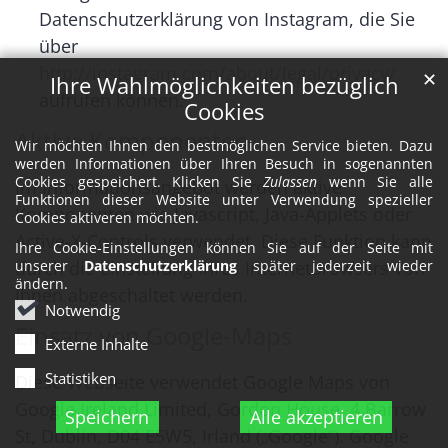
Datenschutzerklärung von Instagram, die Sie
über
http://instagram.com/about/legal/privacy/
✕
Ihre Wahlmöglichkeiten bezüglich
aufrufen können.
Cookies
Aktive Komponenten
Wir möchten Ihnen den bestmöglichen Service bieten. Dazu
werden Informationen über Ihren Besuch in sogenannten
Cookies gespeichert. Klicken Sie
Zulassen
wenn Sie alle
Im Informationsangebot werden aktive
Funktionen dieser Website unter Verwendung spezieller
Komponenten wie Javascript, Java-Applets oder
Cookies aktiveren möchten.
Active-X-Controls verwendet. Diese Funktion kann
Ihre Cookie-Einstellungen können Sie auf der Seite mit
unserer
Datenschutzerklärung
später jederzeit wieder
durch die Einstellung Ihres Internetbrowsers von
ändern.
Ihnen abgeschaltet werden.
Notwendig
Einsatz von Google-Maps
Externe Inhalte
Statistiken
Diese Webseite verwendet Google Maps von
Google Ireland Limited, Gordon House, 4 Barrow
Speichern
Alle akzeptieren
St, Dublin, D04 E5W5, Irland („Google“). Google