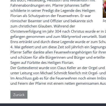
aus Buch, Hesselberg, Hessdorf und Weisendorf mit
Fahnenabordnungen ein. Pfarrer Johannes Saffer
schilderte in seiner Predigt die Legende des Heiligen
Florian als Schutzpatron der Feuerwehren. Er war
Se
römischer Beamter und Offizier und bekannte sich
zum christlichen Glauben. Während der
Christenverfolgung im Jahr 304 nach Christus wurde er in 
gefangen genommen und zum Märtyrertod verurteilt. Statt
Enns ertränkt und durch diese Legende wurde er zum Sch
4. Mai gefeiert und um diese Zeit soll jährlich ein Segnung
Pfarrer Saffer dankte allen Feuerwehrangehörigen für ihre
und schützen für alle Bürgerinnen und Bürger und erteil
Segen auf Fürbitte des Heiligen Florian.
Der Gottesdienst wurde von Claus Keller an der Orgel un
unter Leitung von Michael Schmidt feierlich mit Orgel- u
Im Anschluss gab es für die Feuerwehren noch einen Imbi
und Feiern der Pfarrei mit einem netten gemeinsamen Aus
Zurück